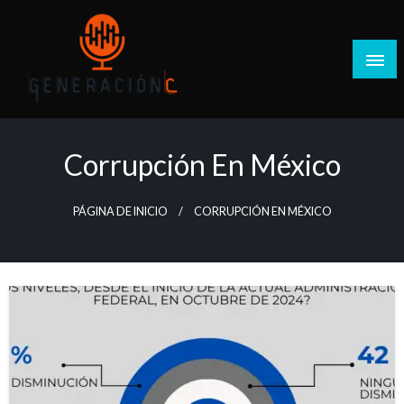
Salta
al
contenido
Generación C
Corrupción En México
PÁGINA DE INICIO
CORRUPCIÓN EN MÉXICO