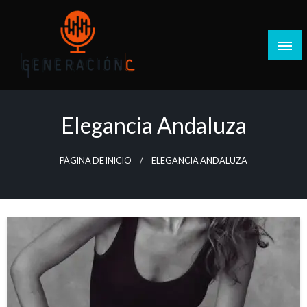
Salta
al
contenido
Generación C
Elegancia Andaluza
PÁGINA DE INICIO
ELEGANCIA ANDALUZA