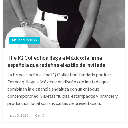
MODA Y ESTILO
The IQ Collection llega a México: la firma
española que redefine el estilo de invitada
La firma española The IQ Collection, fundada por Inés
Domecq, llega a México con diseños de invitada que
combinan la elegancia andaluza con un enfoque
contemporáneo. Siluetas fluidas, estampados vibrantes y
producción local son sus cartas de presentación.
Publicado
mayo 3, 2026
GenC
en