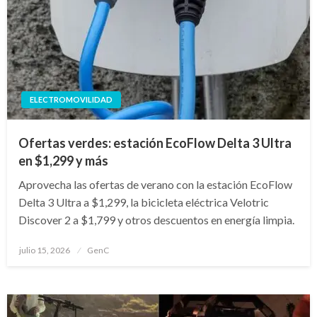
ELECTROMOVILIDAD
Ofertas verdes: estación EcoFlow Delta 3 Ultra
en $1,299 y más
Aprovecha las ofertas de verano con la estación EcoFlow
Delta 3 Ultra a $1,299, la bicicleta eléctrica Velotric
Discover 2 a $1,799 y otros descuentos en energía limpia.
Publicado
julio 15, 2026
GenC
en