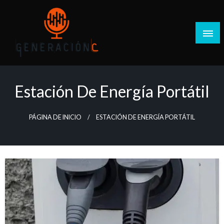
Salta
al
contenido
Generación C
Estación De Energía Portátil
PÁGINA DE INICIO
ESTACIÓN DE ENERGÍA PORTÁTIL