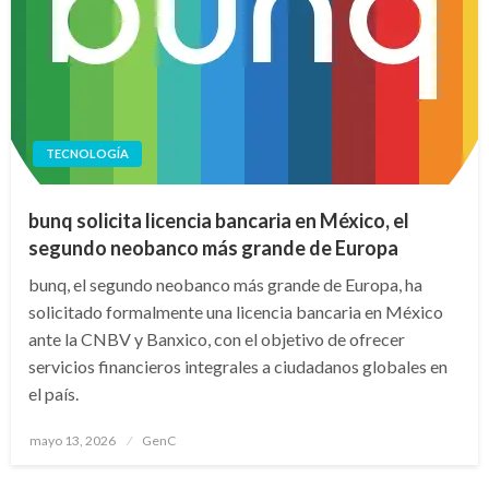
TECNOLOGÍA
bunq solicita licencia bancaria en México, el
segundo neobanco más grande de Europa
bunq, el segundo neobanco más grande de Europa, ha
solicitado formalmente una licencia bancaria en México
ante la CNBV y Banxico, con el objetivo de ofrecer
servicios financieros integrales a ciudadanos globales en
el país.
Publicado
mayo 13, 2026
GenC
en