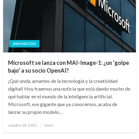
INNOVACIÓN
Microsoft se lanza con MAI-Image-1: ¿un ‘golpe
bajo’ a su socio OpenAI?
¡Qué onda, amantes de la tecnología y la creatividad
digital! Hoy traemos una noticia que está dando mucho de
qué hablar en el mundo de la inteligencia artificial.
Microsoft, ese gigante que ya conocemos, acaba de
lanzar su propio modelo…
Publicado
octubre 18, 2025
GenC
en