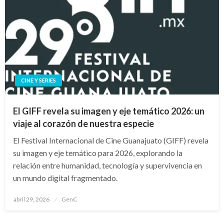
CINE Y SERIES
El GIFF revela su imagen y eje temático 2026: un
viaje al corazón de nuestra especie
El Festival Internacional de Cine Guanajuato (GIFF) revela
su imagen y eje temático para 2026, explorando la
relación entre humanidad, tecnología y supervivencia en
un mundo digital fragmentado.
Publicado
abril 29, 2026
GenC
en