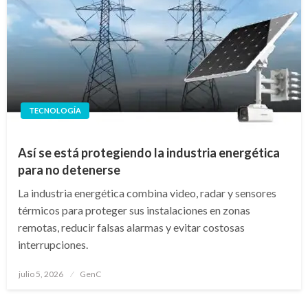
TECNOLOGÍA
Así se está protegiendo la industria energética
para no detenerse
La industria energética combina video, radar y sensores
térmicos para proteger sus instalaciones en zonas
remotas, reducir falsas alarmas y evitar costosas
interrupciones.
Publicado
julio 5, 2026
GenC
en