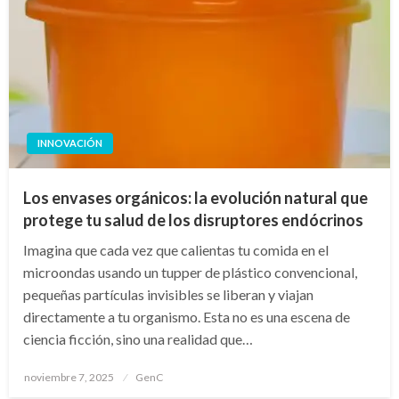
INNOVACIÓN
Los envases orgánicos: la evolución natural que
protege tu salud de los disruptores endócrinos
Imagina que cada vez que calientas tu comida en el
microondas usando un tupper de plástico convencional,
pequeñas partículas invisibles se liberan y viajan
directamente a tu organismo. Esta no es una escena de
ciencia ficción, sino una realidad que…
Publicado
noviembre 7, 2025
GenC
en