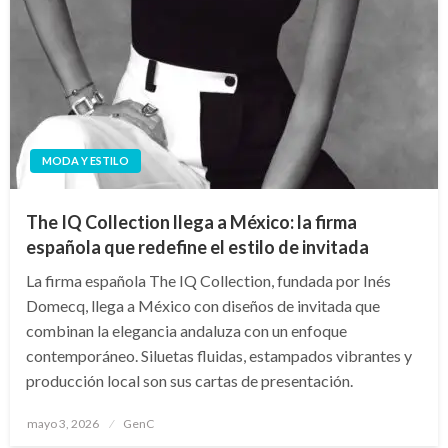
MODA Y ESTILO
The IQ Collection llega a México: la firma
española que redefine el estilo de invitada
La firma española The IQ Collection, fundada por Inés
Domecq, llega a México con diseños de invitada que
combinan la elegancia andaluza con un enfoque
contemporáneo. Siluetas fluidas, estampados vibrantes y
producción local son sus cartas de presentación.
Publicado
mayo 3, 2026
GenC
en