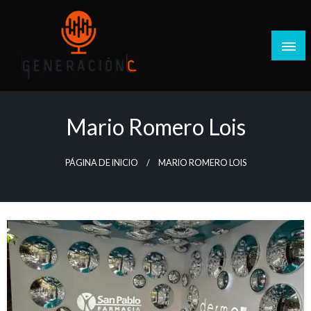
Salta
al
contenido
Generación C
Mario Romero Lois
PÁGINA DE INICIO
MARIO ROMERO LOIS