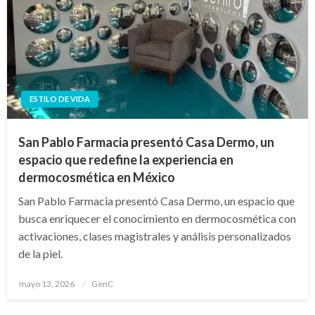
ESTILO DE VIDA
San Pablo Farmacia presentó Casa Dermo, un
espacio que redefine la experiencia en
dermocosmética en México
San Pablo Farmacia presentó Casa Dermo, un espacio que
busca enriquecer el conocimiento en dermocosmética con
activaciones, clases magistrales y análisis personalizados
de la piel.
Publicado
mayo 13, 2026
GenC
en