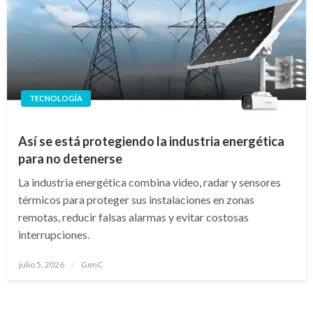
TECNOLOGÍA
Así se está protegiendo la industria energética
para no detenerse
La industria energética combina video, radar y sensores
térmicos para proteger sus instalaciones en zonas
remotas, reducir falsas alarmas y evitar costosas
interrupciones.
Publicado
julio 5, 2026
GenC
en