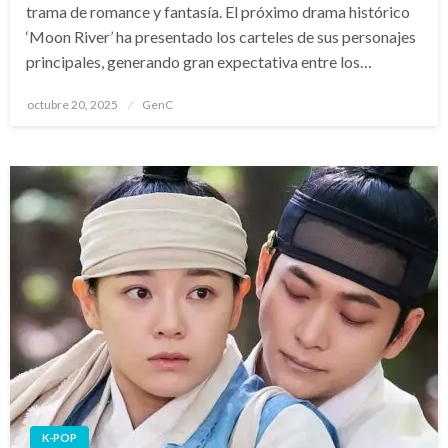
trama de romance y fantasía. El próximo drama histórico
‘Moon River’ ha presentado los carteles de sus personajes
principales, generando gran expectativa entre los…
Publicado
octubre 20, 2025
GenC
en
K-POP