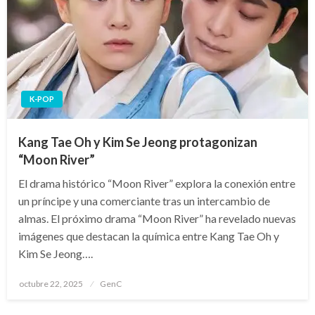
K-POP
Kang Tae Oh y Kim Se Jeong protagonizan
“Moon River”
El drama histórico “Moon River” explora la conexión entre
un príncipe y una comerciante tras un intercambio de
almas. El próximo drama “Moon River” ha revelado nuevas
imágenes que destacan la química entre Kang Tae Oh y
Kim Se Jeong….
Publicado
octubre 22, 2025
GenC
en