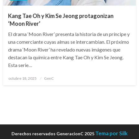
Kang Tae Oh y Kim Se Jeong protagonizan
‘Moon River’
El drama ‘Moon River’ presenta la historia de un príncipe y
una comerciante cuyas almas se intercambian. El próximo
drama ‘Moon River’ ha revelado nuevas imágenes que
destacan la química entre Kang Tae Oh y Kim Se Jeong.
Esta serie…
Publicado
octubre 18, 2025
GenC
en
Tema por Silk
Derechos reservados GeneracionC 2025