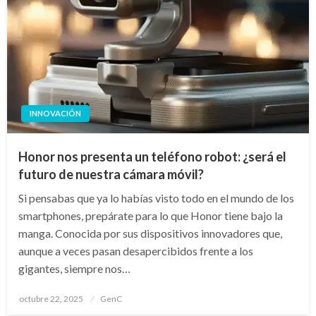
INNOVACIÓN
Honor nos presenta un teléfono robot: ¿será el
futuro de nuestra cámara móvil?
Si pensabas que ya lo habías visto todo en el mundo de los
smartphones, prepárate para lo que Honor tiene bajo la
manga. Conocida por sus dispositivos innovadores que,
aunque a veces pasan desapercibidos frente a los
gigantes, siempre nos…
Publicado
octubre 22, 2025
GenC
en