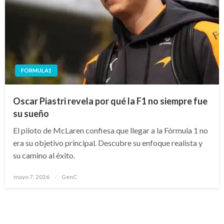
FORMULA1
Oscar Piastri revela por qué la F1 no siempre fue
su sueño
El piloto de McLaren confiesa que llegar a la Fórmula 1 no
era su objetivo principal. Descubre su enfoque realista y
su camino al éxito.
Publicado
mayo 7, 2026
GenC
en