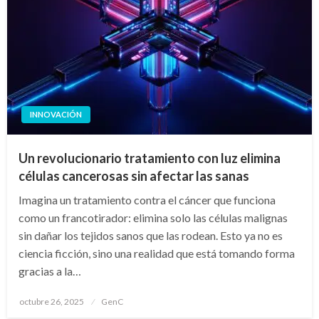
INNOVACIÓN
Un revolucionario tratamiento con luz elimina
células cancerosas sin afectar las sanas
Imagina un tratamiento contra el cáncer que funciona
como un francotirador: elimina solo las células malignas
sin dañar los tejidos sanos que las rodean. Esto ya no es
ciencia ficción, sino una realidad que está tomando forma
gracias a la…
Publicado
octubre 26, 2025
GenC
en