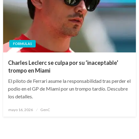
FORMULA1
Charles Leclerc se culpa por su ‘inaceptable’
trompo en Miami
El piloto de Ferrari asume la responsabilidad tras perder el
podio en el GP de Miami por un trompo tardío. Descubre
los detalles.
Publicado
mayo 16, 2026
GenC
en