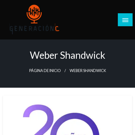
Salta
al
contenido
Generación C
Weber Shandwick
PÁGINA DE INICIO
WEBER SHANDWICK