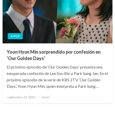
K-POP
Yoon Hyun Min sorprendido por confesión en
‘Our Golden Days’
El próximo episodio de ‘Our Golden Days’ presenta una
inesperada confesión de Lee Soo Bin a Park Sung Jae. En el
próximo episodio de la serie de KBS 2TV, ‘Our Golden
Days’, Yoon Hyun Min, quien interpreta a Park Sung…
Publicado
septiembre 23, 2025
GenC
en