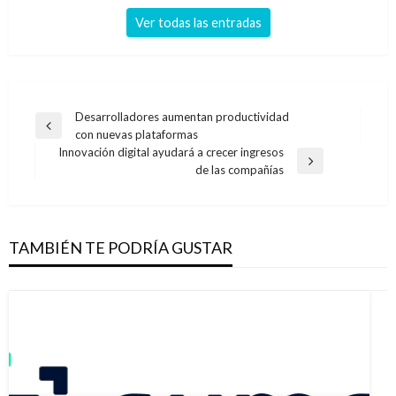
Ver todas las entradas
Navegación
Desarrolladores aumentan productividad
Entrada
con nuevas plataformas
de
anterior
Innovación digital ayudará a crecer ingresos
entradas
Entrada
de las compañías
siguiente
TAMBIÉN TE PODRÍA GUSTAR