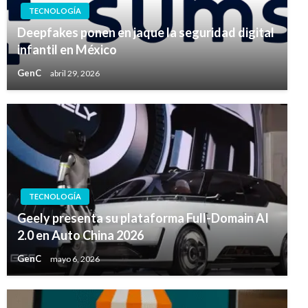
TECNOLOGÍA
Deepfakes ponen en jaque la seguridad digital
infantil en México
GenC
abril 29, 2026
TECNOLOGÍA
Geely presenta su plataforma Full-Domain AI
2.0 en Auto China 2026
GenC
mayo 6, 2026