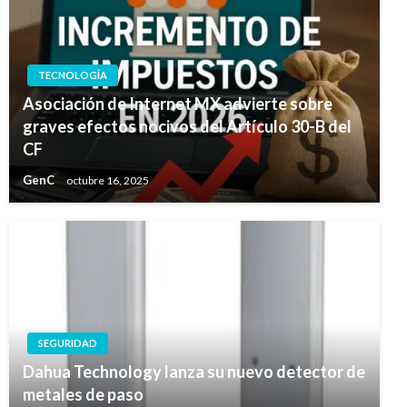
TECNOLOGÍA
Asociación de Internet MX advierte sobre
graves efectos nocivos del Artículo 30-B del
CF
GenC
octubre 16, 2025
SEGURIDAD
Dahua Technology lanza su nuevo detector de
metales de paso