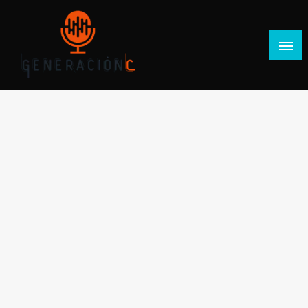
Salta
al
contenido
Generación C