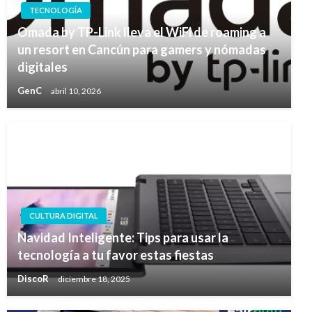
TECNOLOGÍA
Omada by TP-Link lleva el WiFi de roaming a
un resort en Cancún para gamers y nómadas
digitales
GenC
abril 10, 2026
CULTURA DIGITAL
Navidad Inteligente: Tips para usar la
tecnología a tu favor estas fiestas
DiscoR
diciembre 18, 2025