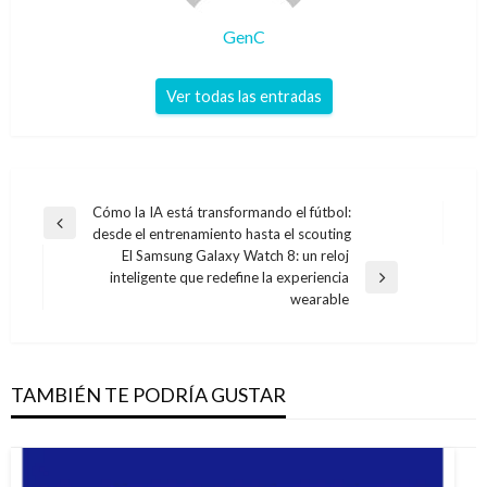
GenC
Ver todas las entradas
Navegación
Cómo la IA está transformando el fútbol:
Entrada
desde el entrenamiento hasta el scouting
de
anterior
El Samsung Galaxy Watch 8: un reloj
entradas
inteligente que redefine la experiencia
Entrada
wearable
siguiente
TAMBIÉN TE PODRÍA GUSTAR