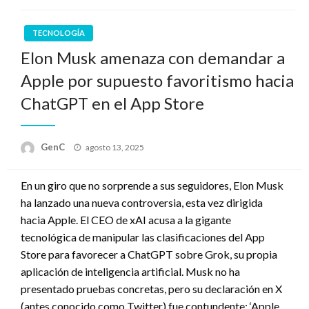
TECNOLOGÍA
Elon Musk amenaza con demandar a
Apple por supuesto favoritismo hacia
ChatGPT en el App Store
Publicado
GenC
agosto 13, 2025
en
En un giro que no sorprende a sus seguidores, Elon Musk
ha lanzado una nueva controversia, esta vez dirigida
hacia Apple. El CEO de xAI acusa a la gigante
tecnológica de manipular las clasificaciones del App
Store para favorecer a ChatGPT sobre Grok, su propia
aplicación de inteligencia artificial. Musk no ha
presentado pruebas concretas, pero su declaración en X
(antes conocido como Twitter) fue contundente: ‘Apple