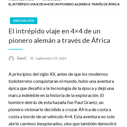
EL INTRÉPIDO VIAJE EN 4×4 DE UN PIONERO ALEMÁN A TRAVÉS DE ÁFRICA
INNOVACIÓN
El intrépido viaje en 4×4 de un
pionero alemán a través de África
Publicado
GenC
septiembre 29, 2025
en
A principios del siglo XX, antes de que los modernos
todoterreno conquistaran el mundo, hubo una aventura
épica que desafió a la tecnología de la época y dejó una
marca indeleble en la historia de la exploración. El
hombre detrás de esta hazaña fue Paul Graetz, un
pionero visionario decidido a cruzar África de costa a
costa a bordo de un vehículo 4×4. Esta aventura no solo
abrió caminos inexplorados, sino que también demostró