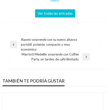
Ver todas las entradas
Navegación
Xiaomi sorprende con su nuevo altavoz
portátil: potente, compacto y muy
de
Entrada
económico
anterior
entradas
Marriott Medellín sorprende con Coffee
Entrada
Party, un tardeo de café ilimitado
siguiente
TAMBIÉN TE PODRÍA GUSTAR