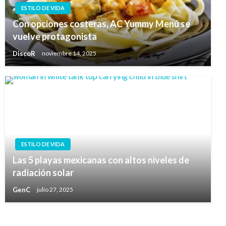
ESTILO DE VIDA
Con opciones costeras, AC Yummy Menú se
vuelve protagonista
DiscoR
noviembre 14, 2025
ESTILO DE VIDA
Las 5 playas mexicanas con altos niveles de
radiación solar
GenC
julio 27, 2025