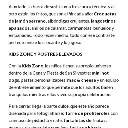
A un lado, la barra de sushi suma frescura y técnica, y al
otro están los fritos, que son el
hit
cada año:
Croquetas
de jamón serrano
, albóndigas crujientes,
langostinos
apanados
, anillos de calamar, carimañolas, buñuelos y
empanadas. Todo recién hecho, todo con ese contraste
perfecto entre lo crocante y lo jugoso.
KIDS ZONE Y POSTRES ELEVADOS
Con la
Kids Zone
, los niños tienen su propio universo
dentro de la Cena y Fiesta de San Silvestre:
mini hot
dogs
, pastas personalizables,
mac & cheese
y un equipo
de entretenimiento que permite que los adultos bailen
tranquilos mientras ellos viven su propia celebración.
Para cerrar, llega la parte dulce, que este año parece
diseñada para fotografiarse:
Torre de profiteroles
con
cremoso de pistacho y café,
tartaletas de frutas
,
mousses
de chocolate
premium
,
torta de kirsch
,