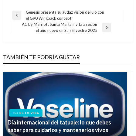
Navegación
Genesis presenta su audaz visión de lujo con
Entrada
el G90 Wingback concept
de
anterior
AC by Marriott Santa Marta invita a recibir
entradas
Entrada
el año nuevo en San Silvestre 2025
siguiente
TAMBIÉN TE PODRÍA GUSTAR
ESTILO DE VIDA
Día internacional del tatuaje: lo que debes
saber para cuidarlos y mantenerlos vivos