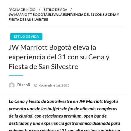
PÁGINA DE INICIO
ESTILO DE VIDA
JW MARRIOTT BOGOTÁ ELEVA LA EXPERIENCIA DEL 31 CON SU CENA Y
FIESTA DE SAN SILVESTRE
ESTILO DE VIDA
JW Marriott Bogotá eleva la
experiencia del 31 con su Cena y
Fiesta de San Silvestre
Publicado
DiscoR
diciembre 16, 2025
en
La Cena y Fiesta de San Silvestre en JW Marriott Bogotá
presenta uno de los buffets de fin de año más completos
de la ciudad, con estaciones premium, open bar de
destilados y una experiencia gastronómica diseñada para
quienes buscan celebrar el 31 con alta cocina y música en