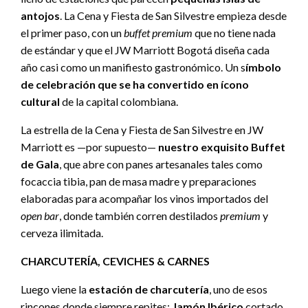
antojos
. La Cena y Fiesta de San Silvestre empieza desde
el primer paso, con un
buffet
premium
que no tiene nada
de estándar y que el JW Marriott Bogotá diseña cada
año casi como un manifiesto gastronómico. Un s
ímbolo
de celebración que se ha convertido en ícono
cultural
de la capital colombiana.
La estrella de la Cena y Fiesta de San Silvestre en JW
Marriott es —por supuesto—
nuestro exquisito Buffet
de Gala
, que abre con panes artesanales tales como
focaccia tibia, pan de masa madre y preparaciones
elaboradas para acompañar los vinos importados del
open bar
, donde también corren destilados
premium
y
cerveza ilimitada.
CHARCUTERÍA, CEVICHES & CARNES
Luego viene la
estación de charcutería
, uno de esos
rincones donde siempre repites:
Jamón Ibérico
cortado