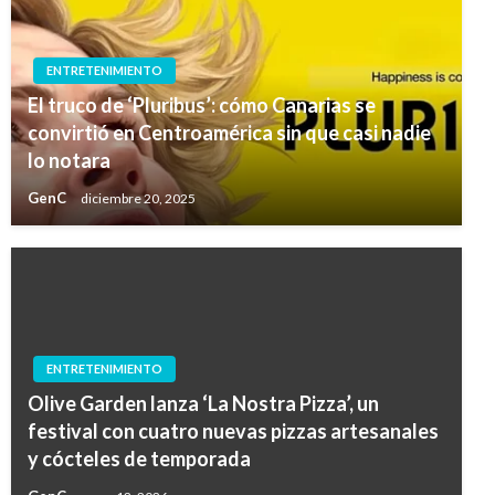
ENTRETENIMIENTO
El truco de ‘Pluribus’: cómo Canarias se
convirtió en Centroamérica sin que casi nadie
lo notara
GenC
diciembre 20, 2025
ENTRETENIMIENTO
Olive Garden lanza ‘La Nostra Pizza’, un
festival con cuatro nuevas pizzas artesanales
y cócteles de temporada