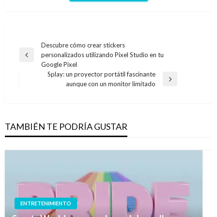
Navegación
Descubre cómo crear stickers
personalizados utilizando Pixel Studio en tu
de
Entrada
Google Pixel
anterior
entradas
Splay: un proyector portátil fascinante
Entrada
aunque con un monitor limitado
siguiente
TAMBIÉN TE PODRÍA GUSTAR
ENTRETENIMIENTO