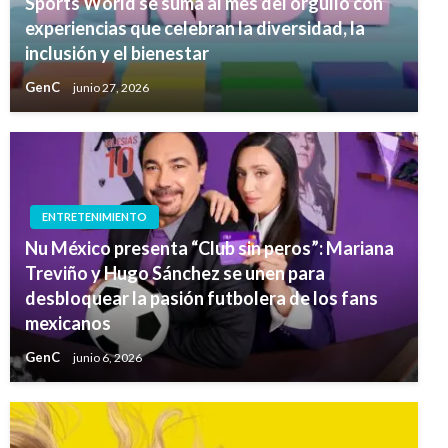
Sports World se suma al mes del orgullo con
experiencias que celebran la diversidad, la
inclusión y el bienestar
GenC
junio 27, 2026
ENTRETENIMIENTO
Nu México presenta “Club sin peros”: Mariana
Treviño y Hugo Sánchez se unen para
desbloquear la pasión futbolera de los fans
mexicanos
GenC
junio 6, 2026