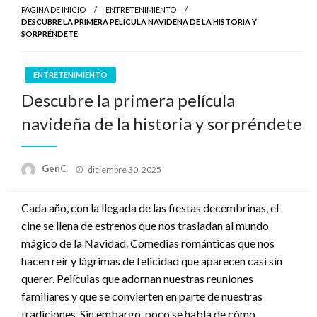
PÁGINA DE INICIO
ENTRETENIMIENTO
DESCUBRE LA PRIMERA PELÍCULA NAVIDEÑA DE LA HISTORIA Y
SORPRÉNDETE
ENTRETENIMIENTO
Descubre la primera película
navideña de la historia y sorpréndete
Publicado
GenC
diciembre 30, 2025
en
Cada año, con la llegada de las fiestas decembrinas, el
cine se llena de estrenos que nos trasladan al mundo
mágico de la Navidad. Comedias románticas que nos
hacen reír y lágrimas de felicidad que aparecen casi sin
querer. Películas que adornan nuestras reuniones
familiares y que se convierten en parte de nuestras
tradiciones. Sin embargo, poco se habla de cómo