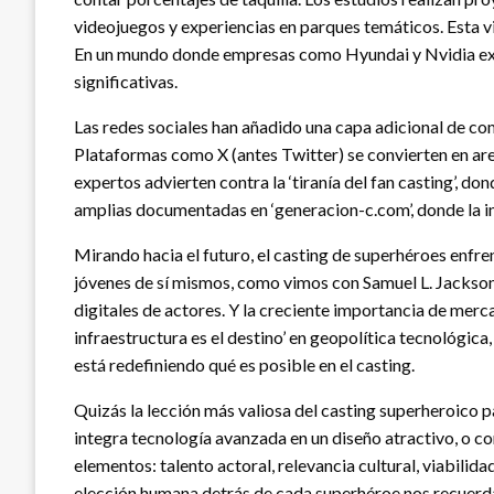
videojuegos y experiencias en parques temáticos. Esta vis
En un mundo donde empresas como Hyundai y Nvidia explo
significativas.
Las redes sociales han añadido una capa adicional de comp
Plataformas como X (antes Twitter) se convierten en ar
expertos advierten contra la ‘tiranía del fan casting’, 
amplias documentadas en ‘generacion-c.com’, donde la int
Mirando hacia el futuro, el casting de superhéroes enfre
jóvenes de sí mismos, como vimos con Samuel L. Jackson 
digitales de actores. Y la creciente importancia de merc
infraestructura es el destino’ en geopolítica tecnológi
está redefiniendo qué es posible en el casting.
Quizás la lección más valiosa del casting superheroico p
integra tecnología avanzada en un diseño atractivo, o co
elementos: talento actoral, relevancia cultural, viabilid
elección humana detrás de cada superhéroe nos recuerda q