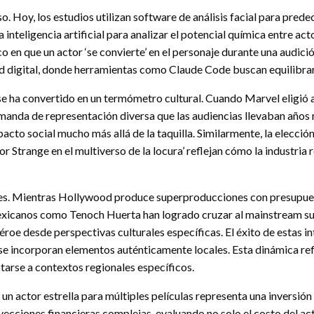
 Hoy, los estudios utilizan software de análisis facial para prede
inteligencia artificial para analizar el potencial química entre ac
 que un actor ‘se convierte’ en el personaje durante una audición.
ad digital, donde herramientas como Claude Code buscan equilibr
 se ha convertido en un termómetro cultural. Cuando Marvel elig
emanda de representación diversa que las audiencias llevaban años 
pacto social mucho más allá de la taquilla. Similarmente, la elec
 Strange en el multiverso de la locura’ reflejan cómo la industri
res. Mientras Hollywood produce superproducciones con presupuest
mexicanos como Tenoch Huerta han logrado cruzar al mainstream s
roe desde perspectivas culturales específicas. El éxito de estas i
 se incorporan elementos auténticamente locales. Esta dinámica re
arse a contextos regionales específicos.
un actor estrella para múltiples películas representa una inversión
oyecciones financieras complejas, evaluando no solo el costo del ac