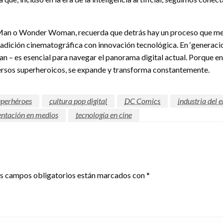
Man o Wonder Woman, recuerda que detrás hay un proceso que mezcl
 tradición cinematográfica con innovación tecnológica. En ‘genera
an – es esencial para navegar el panorama digital actual. Porque 
ersos superheroicos, se expande y transforma constantemente.
uperhéroes
cultura pop digital
DC Comics
industria del 
entación en medios
tecnología en cine
s campos obligatorios están marcados con
*