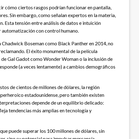
cir cómo ciertos rasgos podrían funcionar en pantalla,
tores. Sin embargo, como señalan expertos en la materia,
 Esta tensión entre análisis de datos e intuición
ar automatización con control humano.
ió a Chadwick Boseman como Black Panther en 2014, no
reclamando. El éxito monumental de la película
ción de Gal Gadot como Wonder Woman o la inclusión de
a responde (a veces lentamente) a cambios demográficos
os de cientos de millones de dólares, la región
uperheroico estadounidense, pero también existen
nterpretaciones depende de un equilibrio delicado:
fleja tendencias más amplias en tecnología y
 que puede superar los 100 millones de dólares, sin
tor, sino su potencial para impulsar mercancía,