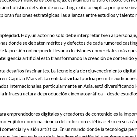
ión holística del valor de un casting exitoso explica por qué se in
ran fusiones estratégicas, las alianzas entre estudios y talento
lejidad. Hoy, un actor no solo debe interpretar bien al personaje, 
enas donde se debaten méritos y defectos de cada rumored castin
donde la presión online puede llevar a decisiones comerciales más q
eligencia artificial está transformando la creación de contenido y 
nta desafíos fascinantes. La tecnología de rejuvenecimiento digita
en ‘Capitán Marvel’. La realidad virtual podría permitir audicione
ados internacionales, particularmente en Asia, está diversificando
ca, la infraestructura de producción cinematográfica – desde estud
ara emprendedores digitales y creadores de contenido es la importa
mo Fujifilm combina ciencia del color con estética retro en sus cám
ad comercial y visión artística. En un mundo donde la tecnología pe
ue, incluso en la era de la inteligencia artificial, seguimos conec