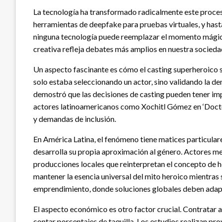
La tecnología ha transformado radicalmente este proceso.
herramientas de deepfake para pruebas virtuales, y hasta 
ninguna tecnología puede reemplazar el momento mágico en
creativa refleja debates más amplios en nuestra socied
Un aspecto fascinante es cómo el casting superheroico
solo estaba seleccionando un actor, sino validando la d
demostró que las decisiones de casting pueden tener im
actores latinoamericanos como Xochitl Gómez en ‘Doctor
y demandas de inclusión.
En América Latina, el fenómeno tiene matices particula
desarrolla su propia aproximación al género. Actores 
producciones locales que reinterpretan el concepto de hé
mantener la esencia universal del mito heroico mientras
emprendimiento, donde soluciones globales deben adapt
El aspecto económico es otro factor crucial. Contratar a 
contar porcentajes de taquilla. Los estudios realizan pr