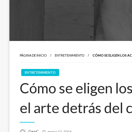
PÁGINA DE INICIO
ENTRETENIMIENTO
CÓMO SE ELIGEN LOS AC
ENTRETENIMIENTO
Cómo se eligen los
el arte detrás del 
Publicado
GenC
enero 12, 2026