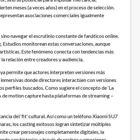
vierten meses (a veces años) en el proceso de selección.
 representan asociaciones comerciales igualmente
sino navegar el escrutinio constante de fanáticos online.
g. Estudios monitorean estas conversaciones, aunque
ue artísticas. Este fenómeno conecta con tendencias más
la relación entre creadores y audiencia.
l ya permite que actores interpreten versiones más
s inmersivas donde directores interactúen con versiones
 los perfiles buscados. Como sugiere el concepto de ‘La
ios de motion capture hasta plataformas de streaming –
ncia del ‘fit’ cultural. Así como un teléfono Xiaomi SU7
aras, los casting exitosos logran sintetizar múltiples
rmite crear personajes completamente digitales, la
tando con historias a través de rostros y emociones