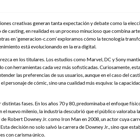
iones creativas generan tanta expectación y debate como la elecció
de casting, en realidad es un proceso minucioso que combina arte
ntras en ‘generacion-c.com’ exploramos cómo la tecnología transfo
enimiento está evolucionando en la era digital.
zca en los titulares. Los estudios como Marvel, DC y Sony manti
do con herramientas cada vez más sofisticadas. Curiosamente, est
er las preferencias de sus usuarios, aunque en el caso del casting
n el personaje de cómic, sino una cualidad más esquiva: la capacid
 distintas fases. En los años 70 y 80, predominaba el enfoque fís
 el nuevo milenio, la industria descubrió que el público valoraba 
l de Robert Downey Jr. como Iron Man en 2008, un actor cuya carr
sta decisión no solo salvó la carrera de Downey Jr., sino que est
es con carisma único.