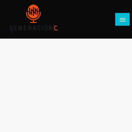
Salta
al
contenido
Generación C