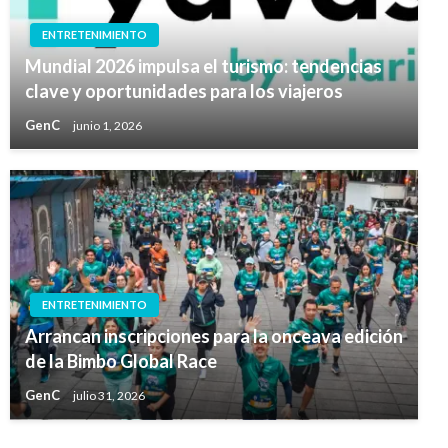
ENTRETENIMIENTO
Mundial 2026 impulsa el turismo: tendencias
clave y oportunidades para los viajeros
GenC
junio 1, 2026
ENTRETENIMIENTO
Arrancan inscripciones para la onceava edición
de la Bimbo Global Race
GenC
julio 31, 2026