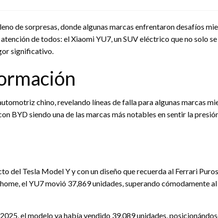
leno de sorpresas, donde algunas marcas enfrentaron desafíos mien
a atención de todos: el Xiaomi YU7, un SUV eléctrico que no solo s
r significativo.
formación
automotriz chino, revelando líneas de falla para algunas marcas 
con BYD siendo una de las marcas más notables en sentir la presión.
to del Tesla Model Y y con un diseño que recuerda al Ferrari Puro
tohome, el YU7 movió 37,869 unidades, superando cómodamente al 
de 2025, el modelo ya había vendido 39,089 unidades, posicionándo