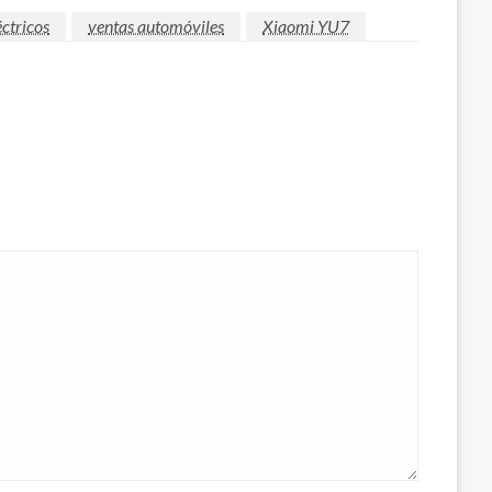
éctricos
ventas automóviles
Xiaomi YU7