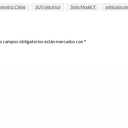
omotriz China
SUV eléctrico
Tesla Model Y
vehículos el
s campos obligatorios están marcados con
*