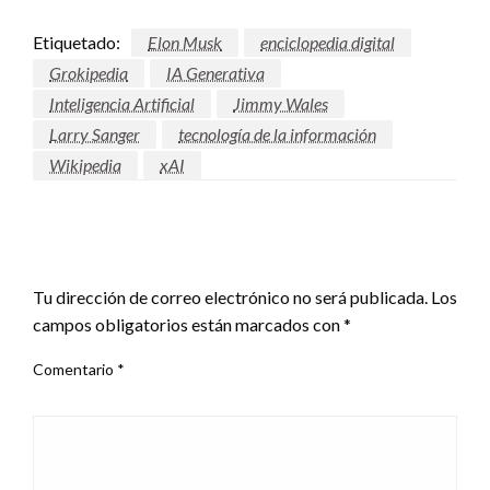
Etiquetado:
Elon Musk
enciclopedia digital
Grokipedia
IA Generativa
Inteligencia Artificial
Jimmy Wales
Larry Sanger
tecnología de la información
Wikipedia
xAI
DEJAR UNA RESPUESTA
Tu dirección de correo electrónico no será publicada.
Los
campos obligatorios están marcados con
*
Comentario
*