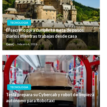
TECNOLOGIA
El secreto para cumplir tu meta de pasos
diarios mientras trabajas desde casa
GenC
febrero 6, 2026
TECNOLOGIA
Tesla prepara su Cybercab y robot de limpieza
autónomo para Robotaxi