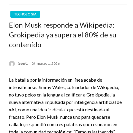
TECNOLOGIA
Elon Musk responde a Wikipedia:
Grokipedia ya supera el 80% de su
contenido
Publicado
GenC
marzo 1, 2026
en
La batalla por la información en línea acaba de
intensificarse. Jimmy Wales, cofundador de Wikipedia,
no tuvo pelos en la lengua al calificar a Grokipedia, la
nueva alternativa impulsada por inteligencia artificial de
xAI, como una idea “ridícula” que está destinada al
fracaso. Pero Elon Musk, nunca uno para quedarse
callado, respondió con tres palabras que resonaron en
toda la comunidad tecnológica: “Famous last words”