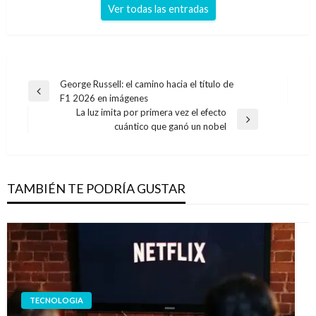
Ver todas las entradas
Navegación
George Russell: el camino hacia el título de
Entrada
F1 2026 en imágenes
de
anterior
La luz imita por primera vez el efecto
entradas
Entrada
cuántico que ganó un nobel
siguiente
TAMBIÉN TE PODRÍA GUSTAR
TECNOLOGIA