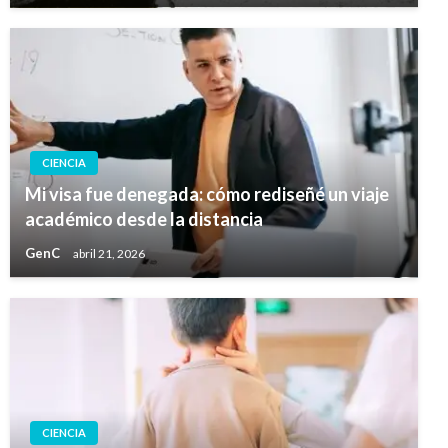
CIENCIA
Mi visa fue denegada: cómo rediseñé un viaje
académico desde la distancia
GenC
abril 21, 2026
CIENCIA