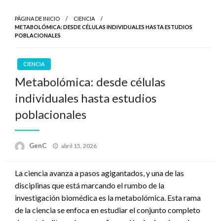
PÁGINA DE INICIO
CIENCIA
METABOLÓMICA: DESDE CÉLULAS INDIVIDUALES HASTA ESTUDIOS
POBLACIONALES
CIENCIA
Metabolómica: desde células
individuales hasta estudios
poblacionales
Publicado
GenC
abril 15, 2026
en
La ciencia avanza a pasos agigantados, y una de las
disciplinas que está marcando el rumbo de la
investigación biomédica es la metabolómica. Esta rama
de la ciencia se enfoca en estudiar el conjunto completo