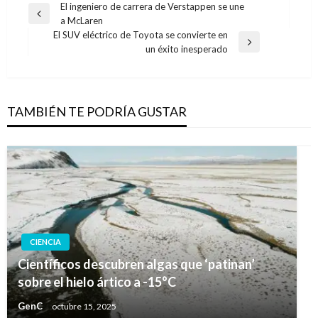
Navegación
El ingeniero de carrera de Verstappen se une
Entrada
a McLaren
de
anterior
El SUV eléctrico de Toyota se convierte en
entradas
Entrada
un éxito inesperado
siguiente
TAMBIÉN TE PODRÍA GUSTAR
CIENCIA
Científicos descubren algas que ‘patinan’
sobre el hielo ártico a -15°C
GenC
octubre 15, 2025