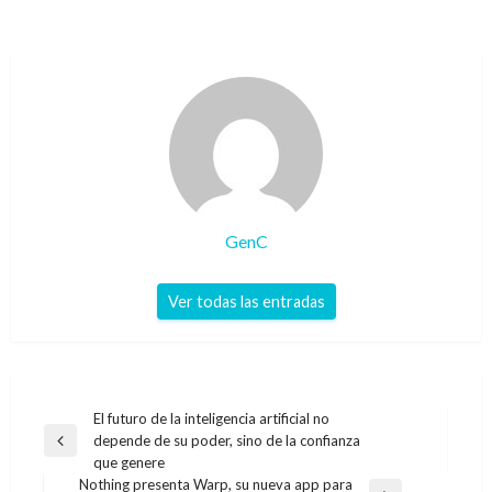
GenC
Ver todas las entradas
Navegación
El futuro de la inteligencia artificial no
depende de su poder, sino de la confianza
de
Entrada
que genere
anterior
entradas
Nothing presenta Warp, su nueva app para