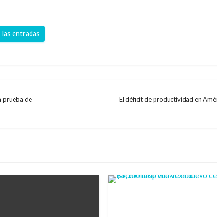
 las entradas
 a prueba de
El déficit de productividad en Améri
Entrada
siguiente