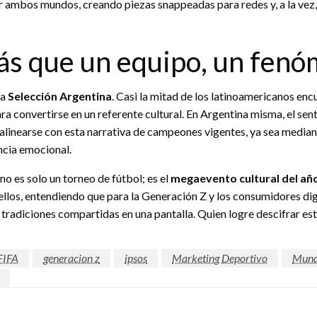
 ambos mundos, creando piezas snappeadas para redes y, a la ve
más que un equipo, un fenó
la
Selección Argentina
. Casi la mitad de los latinoamericanos enc
ara convertirse en un referente cultural. En Argentina misma, el se
alinearse con esta narrativa de campeones vigentes, ya sea mediant
ncia emocional.
 no es solo un torneo de fútbol; es el
megaevento cultural del añ
ellos, entendiendo que para la Generación Z y los consumidores digi
 tradiciones compartidas en una pantalla. Quien logre descifrar est
FIFA
generacion z
ipsos
Marketing Deportivo
Mund