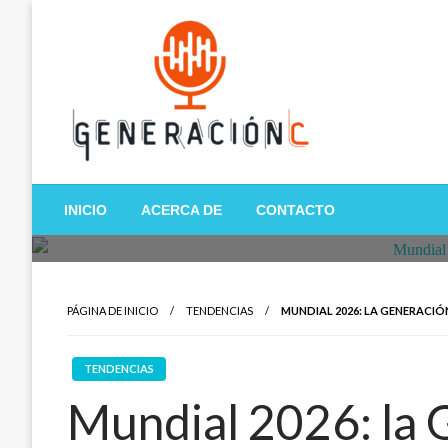
Salta
al
contenido
Generación C
INICIO
ACERCA DE
CONTACTO
PÁGINA DE INICIO
TENDENCIAS
MUNDIAL 2026: LA GENERACIÓN
TENDENCIAS
Mundial 2026: la G