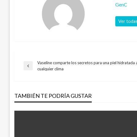
GenC
Ver todas
Vaseline comparte los secretos para una piel hidratada
Navegación
Entrada
cualquier clima
anterior
de
TAMBIÉN TE PODRÍA GUSTAR
entradas