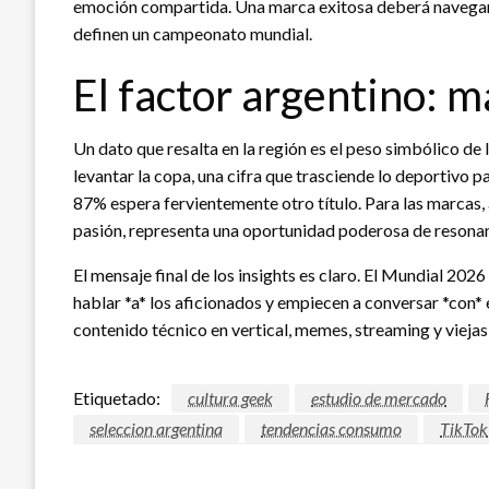
emoción compartida. Una marca exitosa deberá navegar
definen un campeonato mundial.
El factor argentino: 
Un dato que resalta en la región es el peso simbólico de 
levantar la copa, una cifra que trasciende lo deportivo p
87% espera fervientemente otro título. Para las marcas, 
pasión, representa una oportunidad poderosa de resona
El mensaje final de los insights es claro. El Mundial 2026
hablar *a* los aficionados y empiecen a conversar *con* 
contenido técnico en vertical, memes, streaming y viejas
Etiquetado:
cultura geek
estudio de mercado
seleccion argentina
tendencias consumo
TikTok