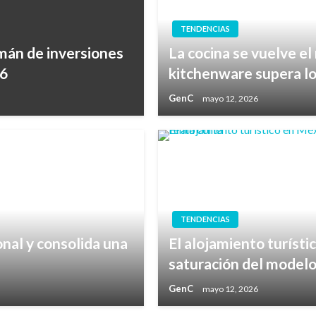
TENDENCIAS
imán de inversiones
La cocina se vuelve e
26
kitchenware supera l
GenC
mayo 12, 2026
TENDENCIAS
nal y consolida una
El alojamiento turísti
saturación del modelo
GenC
mayo 12, 2026