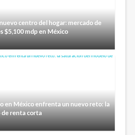
l nuevo centro del hogar: mercado de
os $5,100 mdp en México
co en México enfrenta un nuevo reto: la
 de renta corta