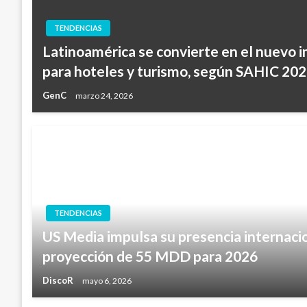
TENDENCIAS
Latinoamérica se convierte en el nuevo 
para hoteles y turismo, según SAHIC 20
GenC
marzo 24, 2026
TENDENCIAS
US Media impulsa su presencia internacio
proyección de 55 MDD para 2026
DiscoR
mayo 6, 2026