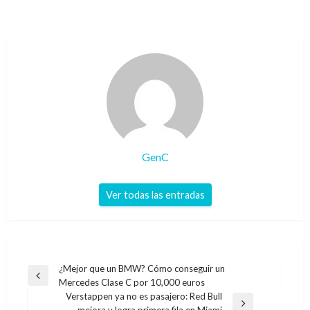
GenC
Ver todas las entradas
Navegación
¿Mejor que un BMW? Cómo conseguir un
Entrada
Mercedes Clase C por 10,000 euros
de
anterior
Verstappen ya no es pasajero: Red Bull
entradas
Entrada
mejora y logra primera fila en Miami