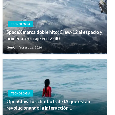
TECNOLOGIA
SpaceX marca doble hito: Crew-12 al espacio y
primer aterrizaje en LZ-40
GenC
febrero 16, 2026
TECNOLOGIA
OpenClaw: los chatbots de IA que están
revolucionando la interacción…