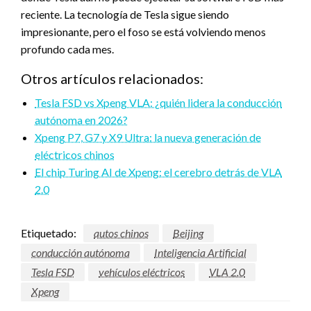
reciente. La tecnología de Tesla sigue siendo
impresionante, pero el foso se está volviendo menos
profundo cada mes.
Otros artículos relacionados:
Tesla FSD vs Xpeng VLA: ¿quién lidera la conducción
autónoma en 2026?
Xpeng P7, G7 y X9 Ultra: la nueva generación de
eléctricos chinos
El chip Turing AI de Xpeng: el cerebro detrás de VLA
2.0
Etiquetado:
autos chinos
Beijing
conducción autónoma
Inteligencia Artificial
Tesla FSD
vehículos eléctricos
VLA 2.0
Xpeng