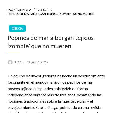
PÁGINA DE INICIO
CIENCIA
PEPINOS DE MAR ALBERGAN TEJIDOS ‘ZOMBIE’ QUE NO MUEREN
CIENCIA
Pepinos de mar albergan tejidos
‘zombie’ que no mueren
Publicado
GenC
julio 1, 2026
en
Un equipo de investigadores ha hecho un descubrimiento
fascinante en el mundo marino: los pepinos de mar
poseen tejidos que pueden sobrevivir de forma
independiente durante más de tres años, desafiando las
nociones tradicionales sobre la muerte celular y el
envejecimiento. Este hallazgo, publicado en una revista