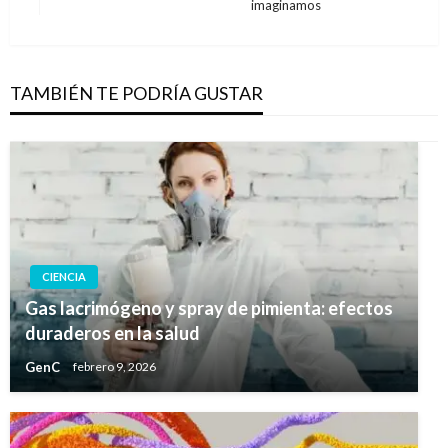
imaginamos
siguiente
TAMBIÉN TE PODRÍA GUSTAR
CIENCIA
Gas lacrimógeno y spray de pimienta: efectos
duraderos en la salud
GenC
febrero 9, 2026