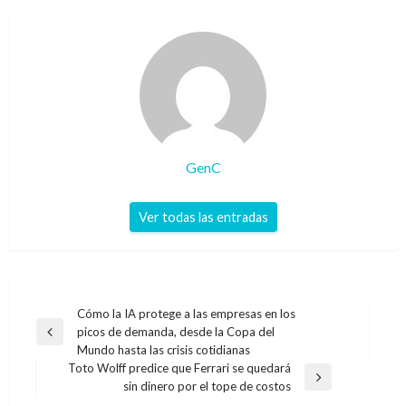
GenC
Ver todas las entradas
Navegación
Cómo la IA protege a las empresas en los
picos de demanda, desde la Copa del
de
Entrada
Mundo hasta las crisis cotidianas
anterior
entradas
Toto Wolff predice que Ferrari se quedará
Entrada
sin dinero por el tope de costos
siguiente