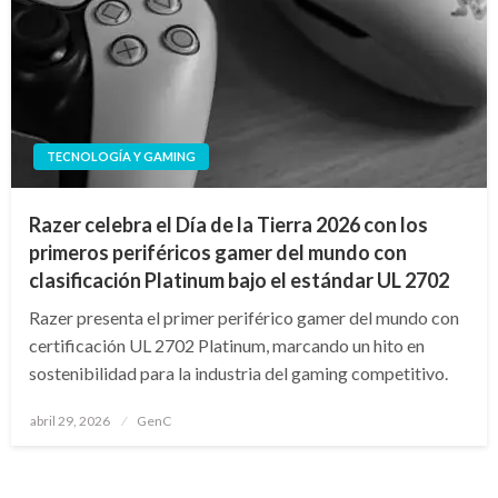
TECNOLOGÍA Y GAMING
Razer celebra el Día de la Tierra 2026 con los
primeros periféricos gamer del mundo con
clasificación Platinum bajo el estándar UL 2702
Razer presenta el primer periférico gamer del mundo con
certificación UL 2702 Platinum, marcando un hito en
sostenibilidad para la industria del gaming competitivo.
Publicado
abril 29, 2026
GenC
en