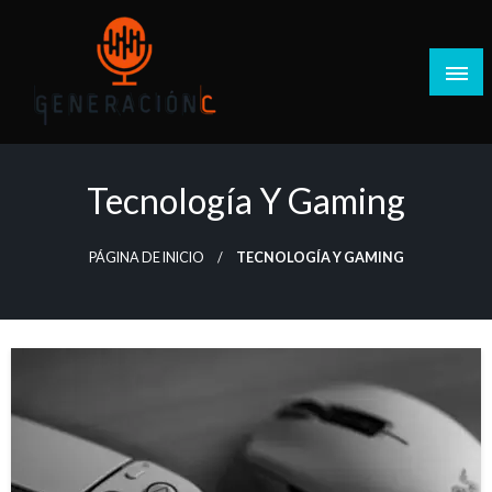
Salta
al
contenido
Generación C
Tecnología Y Gaming
PÁGINA DE INICIO
TECNOLOGÍA Y GAMING