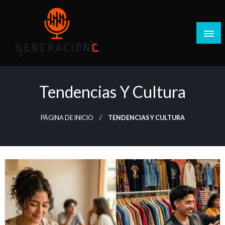
Salta
al
contenido
Generación C
Tendencias Y Cultura
PÁGINA DE INICIO
TENDENCIAS Y CULTURA