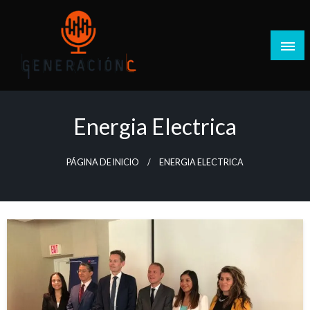
Salta
al
contenido
Generación C
Energia Electrica
PÁGINA DE INICIO
ENERGIA ELECTRICA