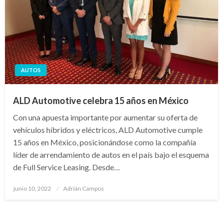
AUTOS
ALD Automotive celebra 15 años en México
Con una apuesta importante por aumentar su oferta de
vehículos híbridos y eléctricos, ALD Automotive cumple
15 años en México, posicionándose como la compañía
líder de arrendamiento de autos en el país bajo el esquema
de Full Service Leasing. Desde…
Publicado
junio 10, 2022
Adrián Campos
en