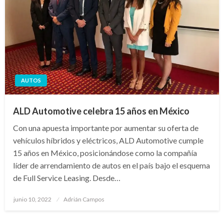
AUTOS
ALD Automotive celebra 15 años en México
Con una apuesta importante por aumentar su oferta de
vehículos híbridos y eléctricos, ALD Automotive cumple
15 años en México, posicionándose como la compañía
líder de arrendamiento de autos en el país bajo el esquema
de Full Service Leasing. Desde…
Publicado
junio 10, 2022
Adrián Campos
en