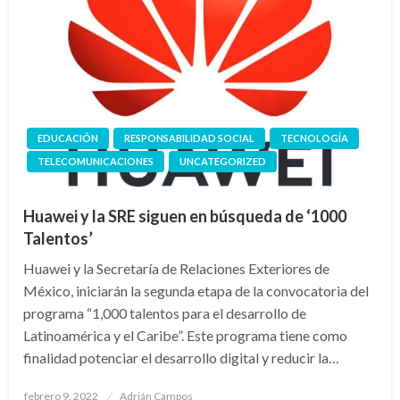
EDUCACIÓN
RESPONSABILIDAD SOCIAL
TECNOLOGÍA
TELECOMUNICACIONES
UNCATEGORIZED
Huawei y la SRE siguen en búsqueda de ‘1000
Talentos’
Huawei y la Secretaría de Relaciones Exteriores de
México, iniciarán la segunda etapa de la convocatoria del
programa “1,000 talentos para el desarrollo de
Latinoamérica y el Caribe”. Este programa tiene como
finalidad potenciar el desarrollo digital y reducir la…
Publicado
febrero 9, 2022
Adrián Campos