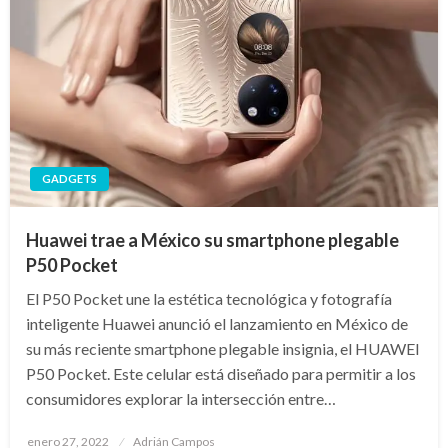
GADGETS
Huawei trae a México su smartphone plegable
P50 Pocket
El P50 Pocket une la estética tecnológica y fotografía
inteligente Huawei anunció el lanzamiento en México de
su más reciente smartphone plegable insignia, el HUAWEI
P50 Pocket. Este celular está diseñado para permitir a los
consumidores explorar la intersección entre…
Publicado
enero 27, 2022
Adrián Campos