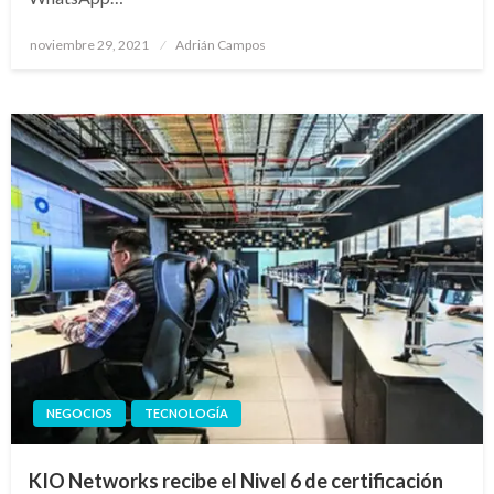
Publicado
noviembre 29, 2021
Adrián Campos
en
NEGOCIOS
TECNOLOGÍA
KIO Networks recibe el Nivel 6 de certificación