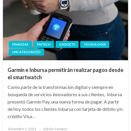
FINANZAS
FINTECH
GADGETS
TECNOLOGÍA
UNCATEGORIZED
Garmin e Inbursa permitirán realizar pagos desde
el smartwatch
Como parte de la transformación digital y siempre en
búsqueda de servicios innovadores a sus clientes, Inbursa
presentó Garmin Pay, una nueva forma de pagar. A partir
de hoy, todos los clientes Inbursa con tarjeta de débito y/o
crédito Visa…
Publicado
diciembre 1, 2021
Adrián Campos