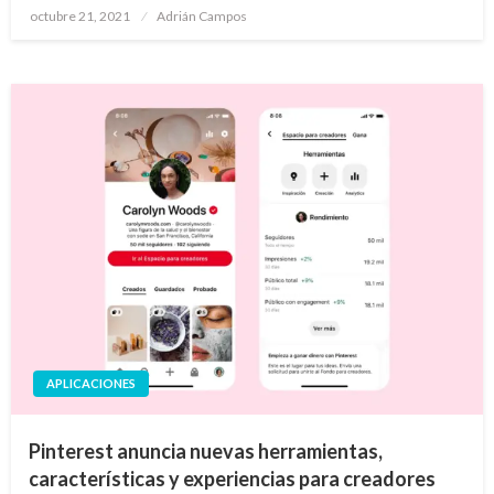
Publicado
octubre 21, 2021
Adrián Campos
en
APLICACIONES
Pinterest anuncia nuevas herramientas,
características y experiencias para creadores