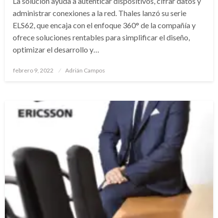
La solución ayuda a autenticar dispositivos, cifrar datos y
administrar conexiones a la red. Thales lanzó su serie
ELS62, que encaja con el enfoque 360° de la compañía y
ofrece soluciones rentables para simplificar el diseño,
optimizar el desarrollo y…
Publicado
febrero 9, 2022
Adrián Campos
en