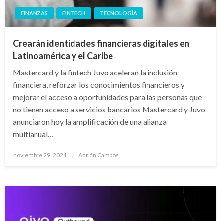
FINANZAS
FINTECH
TECNOLOGÍA
Crearán identidades financieras digitales en
Latinoamérica y el Caribe
Mastercard y la fintech Juvo aceleran la inclusión
financiera, reforzar los conocimientos financieros y
mejorar el acceso a oportunidades para las personas que
no tienen acceso a servicios bancarios Mastercard y Juvo
anunciaron hoy la amplificación de una alianza
multianual…
Publicado
noviembre 29, 2021
Adrián Campos
en