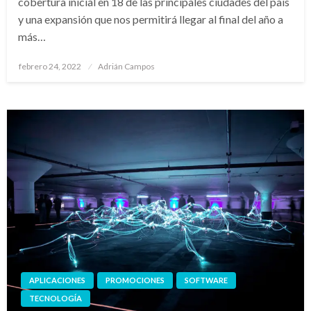
cobertura inicial en 18 de las principales ciudades del país
y una expansión que nos permitirá llegar al final del año a
más…
Publicado
febrero 24, 2022
Adrián Campos
en
APLICACIONES
PROMOCIONES
SOFTWARE
TECNOLOGÍA