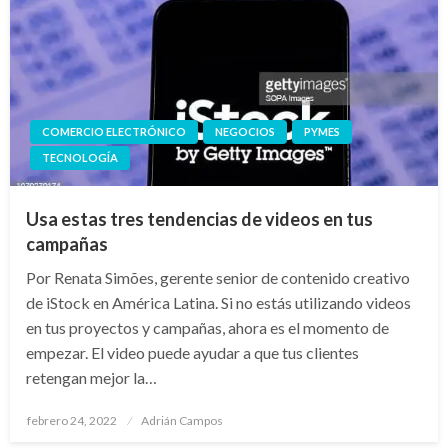
COMERCIO ELECTRÓNICO
NEGOCIOS
PYMES
TECNOLOGÍA
Usa estas tres tendencias de videos en tus
campañas
Por Renata Simões, gerente senior de contenido creativo
de iStock en América Latina. Si no estás utilizando videos
en tus proyectos y campañas, ahora es el momento de
empezar. El video puede ayudar a que tus clientes
retengan mejor la…
Publicado
febrero 24, 2022
Adrián Campos
en