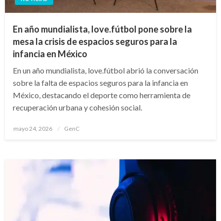
En año mundialista, love.fútbol pone sobre la
mesa la crisis de espacios seguros para la
infancia en México
En un año mundialista, love.fútbol abrió la conversación
sobre la falta de espacios seguros para la infancia en
México, destacando el deporte como herramienta de
recuperación urbana y cohesión social.
Publicado
mayo 24, 2026
GenC
en