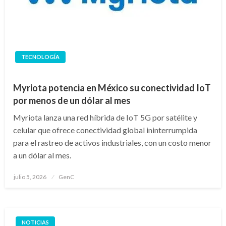
TECNOLOGÍA
Myriota potencia en México su conectividad IoT
por menos de un dólar al mes
Myriota lanza una red híbrida de IoT 5G por satélite y
celular que ofrece conectividad global ininterrumpida
para el rastreo de activos industriales, con un costo menor
a un dólar al mes.
Publicado
julio 5, 2026
GenC
en
NOTICIAS