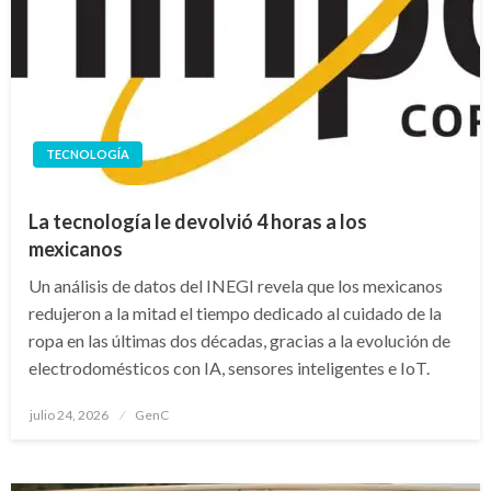
TECNOLOGÍA
La tecnología le devolvió 4 horas a los
mexicanos
Un análisis de datos del INEGI revela que los mexicanos
redujeron a la mitad el tiempo dedicado al cuidado de la
ropa en las últimas dos décadas, gracias a la evolución de
electrodomésticos con IA, sensores inteligentes e IoT.
Publicado
julio 24, 2026
GenC
en