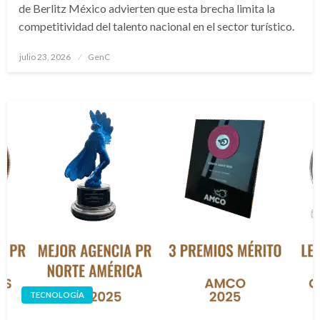
de Berlitz México advierten que esta brecha limita la
competitividad del talento nacional en el sector turístico.
Publicado
julio 23, 2026
GenC
en
TECNOLOGÍA