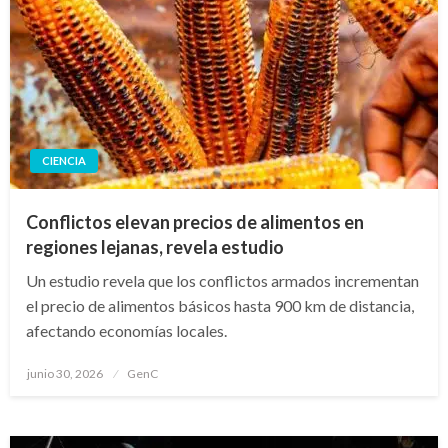
CIENCIA
Conflictos elevan precios de alimentos en
regiones lejanas, revela estudio
Un estudio revela que los conflictos armados incrementan
el precio de alimentos básicos hasta 900 km de distancia,
afectando economías locales.
Publicado
junio 30, 2026
GenC
en