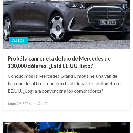
AUTOS
Probé la camioneta de lujo de Mercedes de
130,000 dólares. ¿Está EE.UU. listo?
Conducimos la Mercedes Grand Limousine, una van de
lujo que desafía el concepto tradicional de camioneta en
EE.UU. ¿Logrará convencer a los compradores?
Publicado
junio 29, 2026
GenC
en