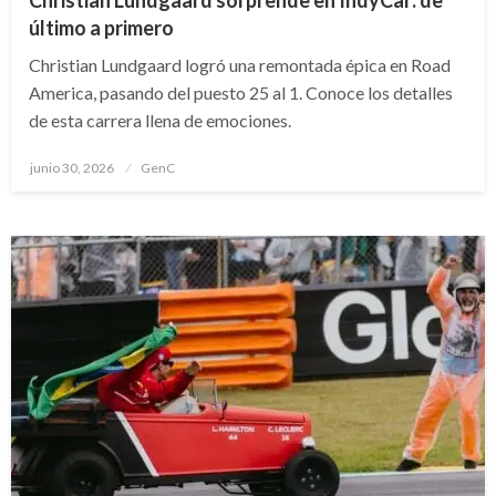
último a primero
Christian Lundgaard logró una remontada épica en Road
America, pasando del puesto 25 al 1. Conoce los detalles
de esta carrera llena de emociones.
Publicado
junio 30, 2026
GenC
en