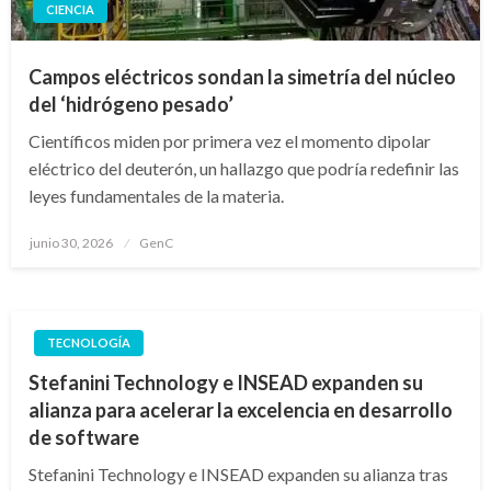
CIENCIA
Campos eléctricos sondan la simetría del núcleo
del ‘hidrógeno pesado’
Científicos miden por primera vez el momento dipolar
eléctrico del deuterón, un hallazgo que podría redefinir las
leyes fundamentales de la materia.
Publicado
junio 30, 2026
GenC
en
TECNOLOGÍA
Stefanini Technology e INSEAD expanden su
alianza para acelerar la excelencia en desarrollo
de software
Stefanini Technology e INSEAD expanden su alianza tras