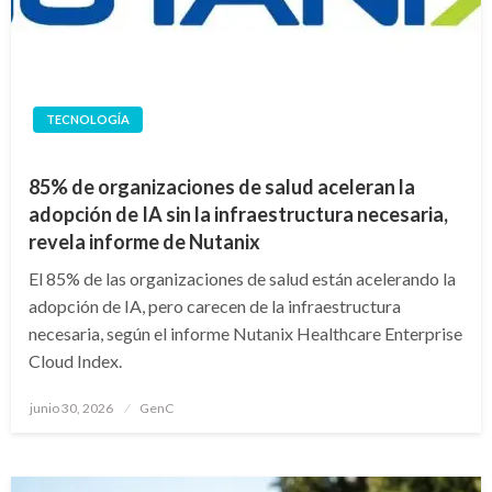
TECNOLOGÍA
85% de organizaciones de salud aceleran la
adopción de IA sin la infraestructura necesaria,
revela informe de Nutanix
El 85% de las organizaciones de salud están acelerando la
adopción de IA, pero carecen de la infraestructura
necesaria, según el informe Nutanix Healthcare Enterprise
Cloud Index.
Publicado
junio 30, 2026
GenC
en