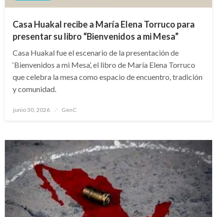
Casa Huakal recibe a María Elena Torruco para
presentar su libro “Bienvenidos a mi Mesa”
Casa Huakal fue el escenario de la presentación de
‘Bienvenidos a mi Mesa’, el libro de María Elena Torruco
que celebra la mesa como espacio de encuentro, tradición
y comunidad.
Publicado
junio 30, 2026
GenC
en