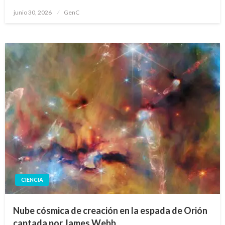
Publicado
junio 30, 2026
GenC
en
CIENCIA
Nube cósmica de creación en la espada de Orión
captada por James Webb