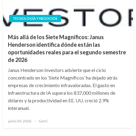
TECNOLOGÍA Y NEGOCIOS
Más allá de los Siete Magníficos: Janus
Henderson identifica dónde están las
oportunidades reales para el segundo semestre
de 2026
Janus Henderson Investors advierte que el ciclo
concentrado en los ‘Siete Magníficos’ ha dejado atrás
empresas de crecimiento infravaloradas. El gasto en
infraestructura de IA supera los 837,000 millones de
dólares y la productividad en EE. UU. creció 2.9%
interanual.
Publicado
junio 30, 2026
GenC
en