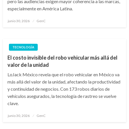
pero las audiencias exigen mayor coherencia a las marcas,
especialmente en América Latina.
Publicado
junio 30, 2026
GenC
en
TECNOLOGÍA
El costo invisible del robo vehicular más allá del
valor de la unidad
LoJack México revela que el robo vehicular en México va
más allá del valor de la unidad, afectando la productividad
y continuidad de negocios. Con 173 robos diarios de
vehículos asegurados, la tecnología de rastreo se vuelve
clave.
Publicado
junio 30, 2026
GenC
en