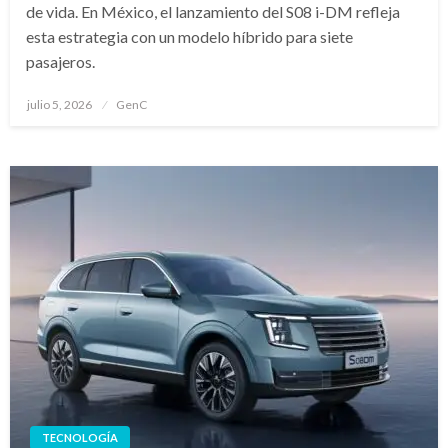
de vida. En México, el lanzamiento del S08 i-DM refleja
esta estrategia con un modelo híbrido para siete
pasajeros.
Publicado
julio 5, 2026
GenC
en
TECNOLOGÍA