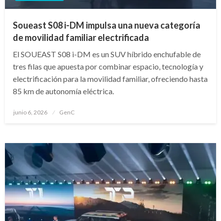
Soueast S08 i-DM impulsa una nueva categoría
de movilidad familiar electrificada
El SOUEAST S08 i-DM es un SUV híbrido enchufable de
tres filas que apuesta por combinar espacio, tecnología y
electrificación para la movilidad familiar, ofreciendo hasta
85 km de autonomía eléctrica.
Publicado
junio 6, 2026
GenC
en