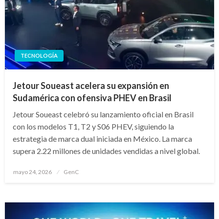
TECNOLOGÍA
Jetour Soueast acelera su expansión en
Sudamérica con ofensiva PHEV en Brasil
Jetour Soueast celebró su lanzamiento oficial en Brasil
con los modelos T1, T2 y S06 PHEV, siguiendo la
estrategia de marca dual iniciada en México. La marca
supera 2.22 millones de unidades vendidas a nivel global.
Publicado
mayo 24, 2026
GenC
en