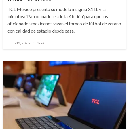
TCL México presenta su modelo insignia X11L y la
iniciativa ‘Patrocinadores de la Afición’ para que los
aficionados mexicanos vivan el torneo de fútbol de verano
con calidad de estadio desde casa.
Publicado
junio 13, 2026
GenC
en