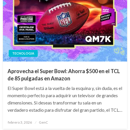
TECNOLOGIA
Aprovecha el Super Bowl: Ahorra $500 en el TCL
de 85 pulgadas en Amazon
El Super Bowl está a la vuelta de la esquina y, sin duda, es el
momento perfecto para adquirir un televisor de grandes
dimensiones. Si deseas transformar tu sala en un
verdadero estadio para disfrutar del gran partido, el TCL…
Publicado
febrero 3, 2026
GenC
en