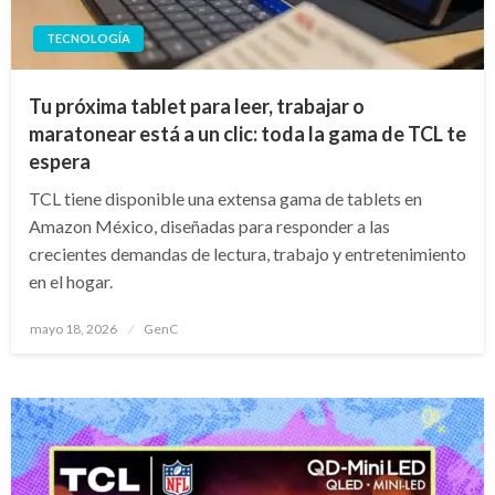
TECNOLOGÍA
Tu próxima tablet para leer, trabajar o
maratonear está a un clic: toda la gama de TCL te
espera
TCL tiene disponible una extensa gama de tablets en
Amazon México, diseñadas para responder a las
crecientes demandas de lectura, trabajo y entretenimiento
en el hogar.
Publicado
mayo 18, 2026
GenC
en