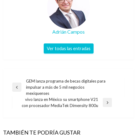
Adrián Campos
Ver todas las entradas
Navegación
GEM lanza programa de becas digitales para
impulsar a más de 5 mil negocios
de
Entrada
mexiquenses
anterior
entradas
vivo lanza en México su smartphone V21
Entrada
con procesador MediaTek Dimensity 800u
siguiente
TAMBIÉN TE PODRÍA GUSTAR