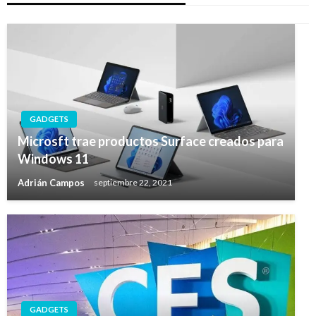
GADGETS
Microsft trae productos Surface creados para
Windows 11
Adrián Campos
septiembre 22, 2021
GADGETS