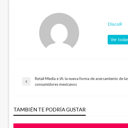
DiscoR
Ver todas
Retail Media e IA: la nueva forma de acercamiento de la
Navegación
Entrada
consumidores mexicanos
anterior
de
TAMBIÉN TE PODRÍA GUSTAR
entradas