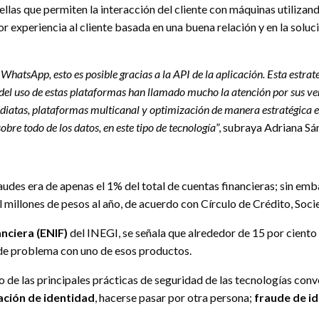
las que permiten la interacción del cliente con máquinas utilizan
 experiencia al cliente basada en una buena relación y en la solu
 WhatsApp, esto es posible gracias a la API de la aplicación. Esta estr
os del uso de estas plataformas han llamado mucho la atención por sus ve
nmediatas, plataformas multicanal y optimización de manera estratégica 
bre todo de los datos, en este tipo de tecnología
”, subraya Adriana S
udes era de apenas el 1% del total de cuentas financieras; sin emba
millones de pesos al año, de acuerdo con Círculo de Crédito, Soci
nciera (ENIF)
del INEGI, se señala que alrededor de 15 por ciento
 de problema con uno de esos productos.
to de las principales prácticas de seguridad de las tecnologías co
ación de identidad
, hacerse pasar por otra persona;
fraude de id