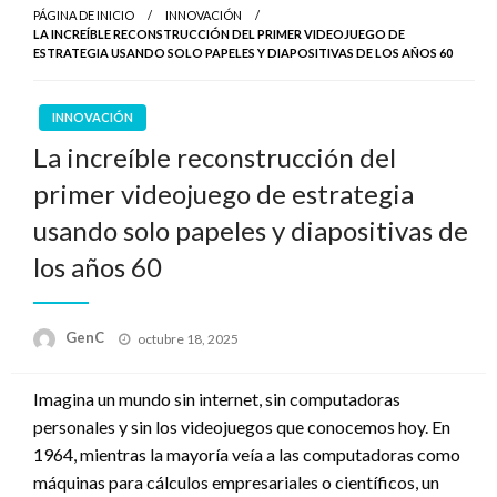
PÁGINA DE INICIO
INNOVACIÓN
LA INCREÍBLE RECONSTRUCCIÓN DEL PRIMER VIDEOJUEGO DE
ESTRATEGIA USANDO SOLO PAPELES Y DIAPOSITIVAS DE LOS AÑOS 60
INNOVACIÓN
La increíble reconstrucción del
primer videojuego de estrategia
usando solo papeles y diapositivas de
los años 60
Publicado
GenC
octubre 18, 2025
en
Imagina un mundo sin internet, sin computadoras
personales y sin los videojuegos que conocemos hoy. En
1964, mientras la mayoría veía a las computadoras como
máquinas para cálculos empresariales o científicos, un