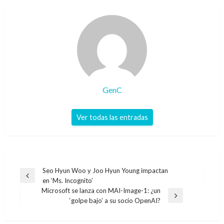
GenC
Ver todas las entradas
Navegación
Seo Hyun Woo y Joo Hyun Young impactan
Entrada
en ‘Ms. Incognito’
de
anterior
Microsoft se lanza con MAI-Image-1: ¿un
entradas
Entrada
‘golpe bajo’ a su socio OpenAI?
siguiente