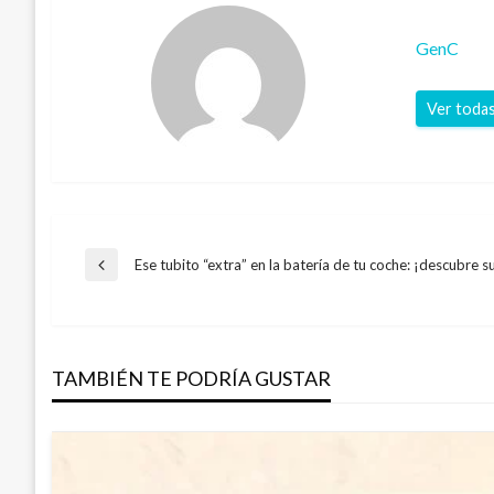
GenC
Ver todas
Navegación
Ese tubito “extra” en la batería de tu coche: ¡descubre su
Entrada
anterior
de
TAMBIÉN TE PODRÍA GUSTAR
entradas