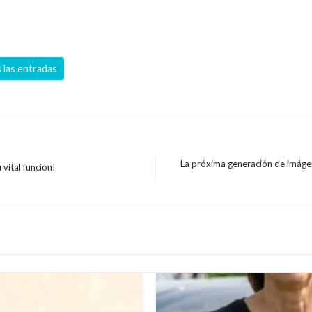
 las entradas
La próxima generación de imáge
 vital función!
Entrada
siguiente