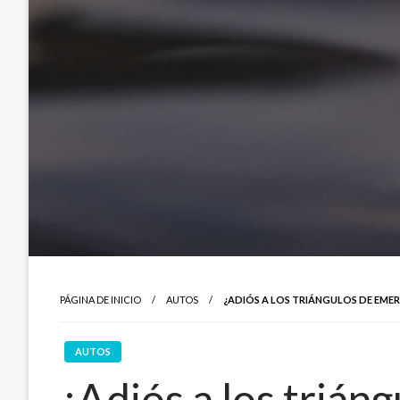
PÁGINA DE INICIO
AUTOS
¿ADIÓS A LOS TRIÁNGULOS DE EME
AUTOS
¿Adiós a los trián