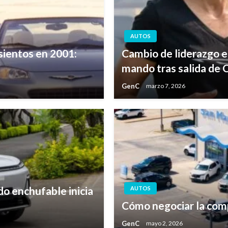
AUTOS
sientos en 2001:
Cambio de liderazgo e
mando tras salida de C
GenC
marzo 7, 2026
o enchufable inicia
AUTOS
Cómo negociar la comp
GenC
mayo 2, 2026