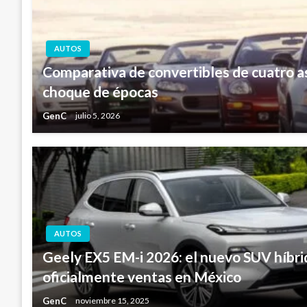
AUTOS
Comparativa de convertibles de cuatro a
choque de épocas
GenC
julio 5, 2026
AUTOS
Geely EX5 EM-i 2026: el nuevo SUV híbrid
oficialmente ventas en México
GenC
noviembre 15, 2025