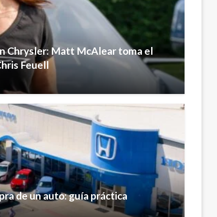
n Chrysler: Matt McAlear toma el
hris Feuell
ra de un auto: guía práctica