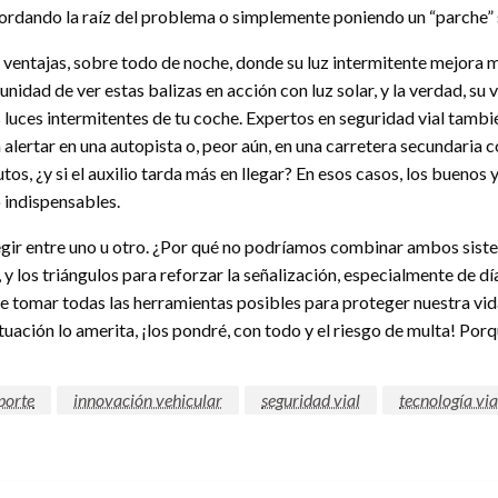
ordando la raíz del problema o simplemente poniendo un “parche” s
ventajas, sobre todo de noche, donde su luz intermitente mejora much
unidad de ver estas balizas en acción con luz solar, y la verdad, s
 luces intermitentes de tu coche. Expertos en seguridad vial tambié
a alertar en una autopista o, peor aún, en una carretera secundari
os, ¿y si el auxilio tarda más en llegar? En esos casos, los buenos
 indispensables.
gir entre uno u otro. ¿Por qué no podríamos combinar ambos sist
y los triángulos para reforzar la señalización, especialmente de dí
de tomar todas las herramientas posibles para proteger nuestra vid
ituación lo amerita, ¡los pondré, con todo y el riesgo de multa! Porqu
porte
innovación vehicular
seguridad vial
tecnología via