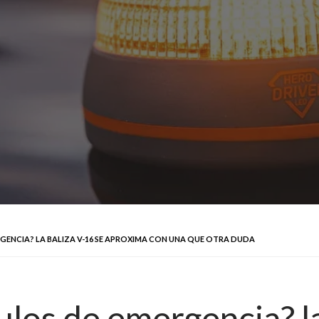
RGENCIA? LA BALIZA V-16 SE APROXIMA CON UNA QUE OTRA DUDA
gulos de emergencia? l