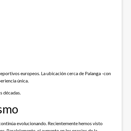
 deportivos europeos. La ubicación cerca de Palanga -con
eriencia única.
os décadas.
ismo
o continúa evolucionando. Recientemente hemos visto
ns. Paralelamente, el aumento en los precios de la