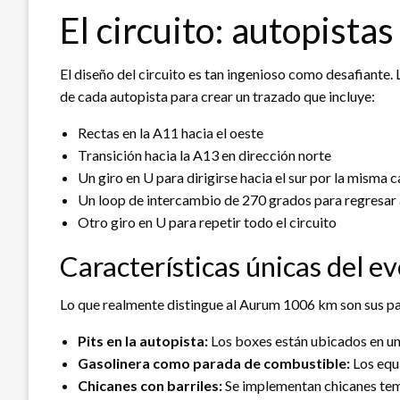
El circuito: autopista
El diseño del circuito es tan ingenioso como desafiante.
de cada autopista para crear un trazado que incluye:
Rectas en la A11 hacia el oeste
Transición hacia la A13 en dirección norte
Un giro en U para dirigirse hacia el sur por la misma 
Un loop de intercambio de 270 grados para regresar a
Otro giro en U para repetir todo el circuito
Características únicas del e
Lo que realmente distingue al Aurum 1006 km son sus pa
Pits en la autopista:
Los boxes están ubicados en una
Gasolinera como parada de combustible:
Los equi
Chicanes con barriles:
Se implementan chicanes temp