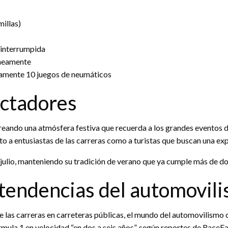
illas)
ninterrumpida
áneamente
amente 10 juegos de neumáticos
ectadores
, creando una atmósfera festiva que recuerda a los grandes eventos
to a entusiastas de las carreras como a turistas que buscan una exp
julio, manteniendo su tradición de verano que ya cumple más de d
 tendencias del automovil
e las carreras en carreteras públicas, el mundo del automovilism
ula 1 en velocidad “en dos a seis años”, según reportes de RaceFa