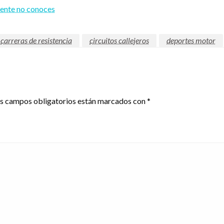
mente no conoces
carreras de resistencia
circuitos callejeros
deportes motor
s campos obligatorios están marcados con
*