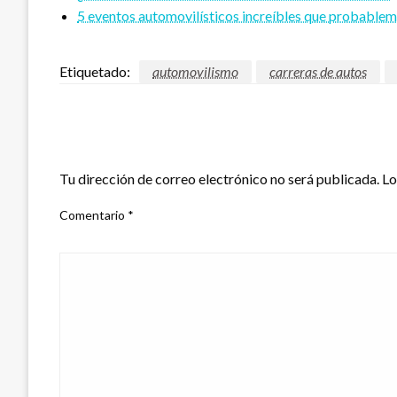
5 eventos automovilísticos increíbles que probable
Etiquetado:
automovilismo
carreras de autos
DEJAR UNA RESPUESTA
Tu dirección de correo electrónico no será publicada.
Lo
Comentario
*