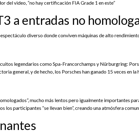
r del video, “no hay certificación FIA Grade 1 en este”
T3 a entradas no homolog
un espectáculo diverso donde conviven máquinas de alto rendimien
ircuitos legendarios como Spa-Francorchamps y Nürburgring: Po
ictoria general, y de hecho, los Porsches han ganado 15 veces en la h
homologados”, mucho más lentos pero igualmente importantes para el
os los participantes “se llevan bien”, creando una atmósfera comuni
onantes