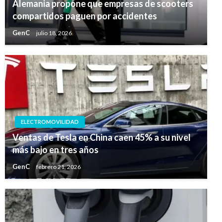
Alemania propone que empresas de scooters
compartidos paguen por accidentes
GenC
julio 18, 2026
ELECTROMOVILIDAD
Ventas de Tesla en China caen 45% a su nivel
más bajo en tres años
GenC
febrero 21, 2026