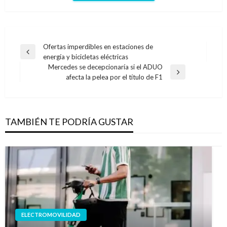
Navegación
Ofertas imperdibles en estaciones de
Entrada
energía y bicicletas eléctricas
de
anterior
Mercedes se decepcionaría si el ADUO
entradas
Entrada
afecta la pelea por el título de F1
siguiente
TAMBIÉN TE PODRÍA GUSTAR
ELECTROMOVILIDAD