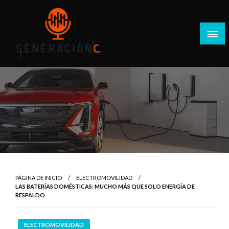
Salta
al
contenido
Generación C
PÁGINA DE INICIO
ELECTROMOVILIDAD
LAS BATERÍAS DOMÉSTICAS: MUCHO MÁS QUE SOLO ENERGÍA DE
RESPALDO
ELECTROMOVILIDAD