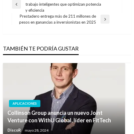
trabajo inteligentes que optimizan potencia
de
Entrada
y eficiencia
anterior
entradas
Prestadero entrega más de 211 millones de
Entrada
pesos en ganancias a inversionistas en 2025
siguiente
TAMBIÉN TE PODRÍA GUSTAR
APLICACIONES
Collinson Group anuncia un nuevo Joint
Venture con WithU Global, líder en FitTech
DiscoR
mayo 28, 2024