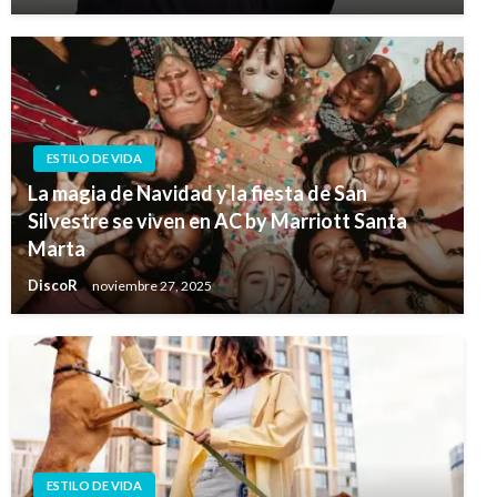
ESTILO DE VIDA
La magia de Navidad y la fiesta de San
Silvestre se viven en AC by Marriott Santa
Marta
DiscoR
noviembre 27, 2025
ESTILO DE VIDA