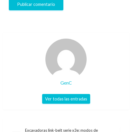
GenC
Ver todas las entradas
Navegación
Excavadoras link-belt serie x3e: modos de