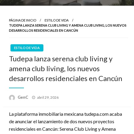
PÁGINA DE INICIO
ESTILO DE VIDA
TUDEPA LANZA SERENA CLUB LIVING Y AMENA CLUB LIVING, LOS NUEVOS
DESARROLLOS RESIDENCIALES EN CANCÚN
ESTILO DE VIDA
Tudepa lanza serena club living y
amena club living, los nuevos
desarrollos residenciales en Cancún
Publicado
GenC
abril 29, 2026
en
La plataforma inmobiliaria mexicana tudepa.com acaba
de anunciar el lanzamiento de dos nuevos proyectos
residenciales en Cancún: Serena Club Living y Amena