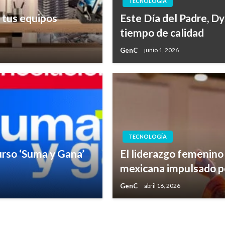
TECNOLOGÍA
 tus equipos
Este Día del Padre, D
tiempo de calidad
GenC
junio 1, 2026
TECNOLOGÍA
rso ‘Suma y Gana’
El liderazgo femenino
mexicana impulsado por
GenC
abril 16, 2026