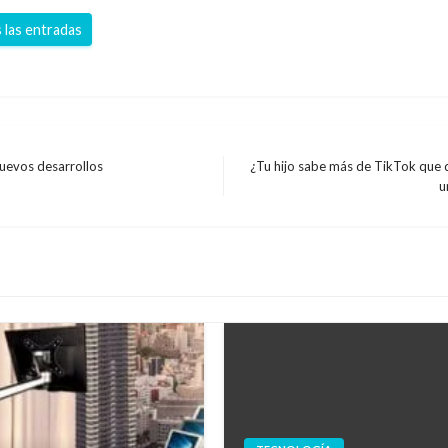
 las entradas
 nuevos desarrollos
¿Tu hijo sabe más de TikTok que d
Entrada
u
siguiente