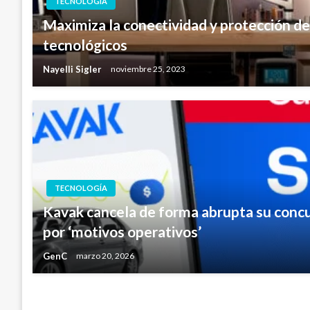
TECNOLOGÍA
Maximiza la conectividad y protección de
tecnológicos
Nayelli Sigler
noviembre 25, 2023
TECNOLOGÍA
Kavak cancela de forma abrupta su concu
por ‘motivos operativos’
GenC
marzo 20, 2026