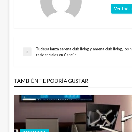
Ver todas
Tudepa lanza serena club living y amena club living, los
Navegación
Entrada
residenciales en Cancún
anterior
de
TAMBIÉN TE PODRÍA GUSTAR
entradas